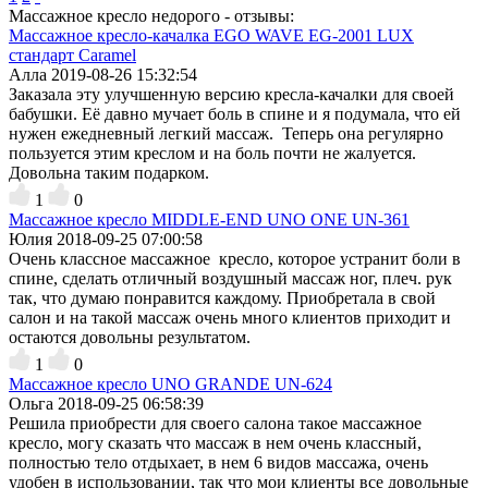
Массажное кресло недорого - отзывы:
Массажное кресло-качалка EGO WAVE EG-2001 LUX
стандарт Caramel
Алла
2019-08-26 15:32:54
Заказала эту улучшенную версию кресла-качалки для своей
бабушки. Её давно мучает боль в спине и я подумала, что ей
нужен ежедневный легкий массаж. Теперь она регулярно
пользуется этим креслом и на боль почти не жалуется.
Довольна таким подарком.
1
0
Массажное кресло MIDDLE-END UNO ONE UN-361
Юлия
2018-09-25 07:00:58
Очень классное массажное кресло, которое устранит боли в
спине, сделать отличный воздушный массаж ног, плеч. рук
так, что думаю понравится каждому. Приобретала в свой
салон и на такой массаж очень много клиентов приходит и
остаются довольны результатом.
1
0
Массажное кресло UNO GRANDE UN-624
Ольга
2018-09-25 06:58:39
Решила приобрести для своего салона такое массажное
кресло, могу сказать что массаж в нем очень классный,
полностью тело отдыхает, в нем 6 видов массажа, очень
удобен в использовании, так что мои клиенты все довольные