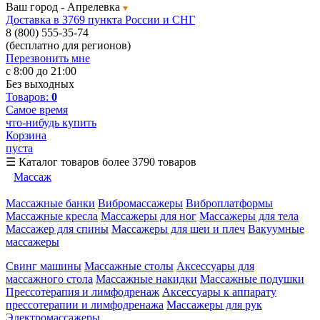
Ваш город -
Апрелевка
Доставка в 3769 пункта России и СНГ
8 (800) 555-35-74
(бесплатно для регионов)
Перезвонить мне
с 8:00 до 21:00
Без выходных
Товаров:
0
Самое время
что-нибудь купить
Корзина
пуста
☰
Каталог товаров
более 3790 товаров
Массаж
Массажные банки
Вибромассажеры
Виброплатформы
Массажные кресла
Массажеры для ног
Массажеры для тела
Массажер для спины
Массажеры для шеи и плеч
Вакуумные
массажеры
Свинг машины
Массажные столы
Аксессуары для
массажного стола
Массажные накидки
Массажные подушки
Прессотерапия и лимфодренаж
Аксессуары к аппарату
прессотерапии и лимфодренажа
Массажеры для рук
Электромассажеры