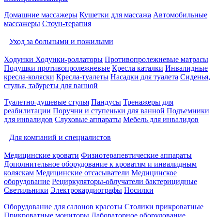
Домашние массажеры
Кушетки для массажа
Автомобильные
массажеры
Стоун-терапия
Уход за больными и пожилыми
Ходунки
Ходунки-роллаторы
Противопролежневые матрасы
Подушки противопролежневые
Кресла каталки
Инвалидные
кресла-коляски
Кресла-туалеты
Насадки для туалета
Сиденья,
стулья, табуреты для ванной
Туалетно-душевые стулья
Пандусы
Тренажеры для
реабилитации
Поручни и ступеньки для ванной
Подъемники
для инвалидов
Слуховые аппараты
Мебель для инвалидов
Для компаний и специалистов
Медицинские кровати
Физиотерапевтические аппараты
Дополнительное оборудование к кроватям и инвалидным
коляскам
Медицинские отсасыватели
Медицинское
оборудование
Рециркуляторы-облучатели бактерицидные
Светильники
Электрокардиографы
Носилки
Оборудование для салонов красоты
Столики прикроватные
Прикроватные мониторы
Лабораторное оборудование