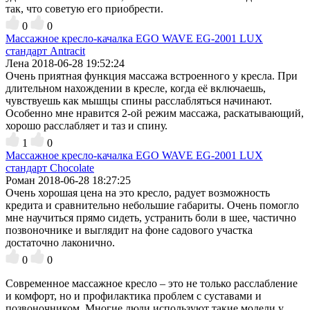
так, что советую его приобрести.
0
0
Массажное кресло-качалка EGO WAVE EG-2001 LUX
стандарт Antracit
Лена
2018-06-28 19:52:24
Очень приятная функция массажа встроенного у кресла. При
длительном нахождении в кресле, когда её включаешь,
чувствуешь как мышцы спины расслабляться начинают.
Особенно мне нравится 2-ой режим массажа, раскатывающий,
хорошо расслабляет и таз и спину.
1
0
Массажное кресло-качалка EGO WAVE EG-2001 LUX
стандарт Chocolate
Роман
2018-06-28 18:27:25
Очень хорошая цена на это кресло, радует возможность
кредита и сравнительно небольшие габариты. Очень помогло
мне научиться прямо сидеть, устранить боли в шее, частично
позвоночнике и выглядит на фоне садового участка
достаточно лаконично.
0
0
Современное массажное кресло – это не только расслабление
и комфорт, но и профилактика проблем с суставами и
позвоночником. Многие люди используют такие модели у