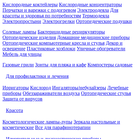
Кислородные коктейлеры
Кислородные концентраторы
Перчатки и варежки с подогревом
Электроодеяла
Для
красоты и здоровья по потребностям
Термоодеяла
Электропростыни
Электрогрелки
Ортопедические подушки
Солевые лампы
Бактерицидные рециркуляторы
Ортопедические изделия
Домашние медицинские приборы
Ортопедические компьютерные кресла и стулья
Декор и
освещение
Пластиковые хозблоки
Уличные обогреватели
Мебель для улицы
Газовые грили
Зонты для пляжа и кафе
Компостеры садовые
Для профилактики и лечения
Ирригаторы
Кислород
Ингаляторы/небулайзеры
Лечебные
приборы
Обеззараживатели воздуха
Ортопедические стулья
Защита от вирусов
Красота
Косметологические лампы-лупы
Зеркала настольные и
косметические
Все для парафинотерапии
Измерительные и диагностические приборы