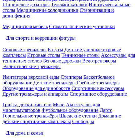
Шприцевые дозаторы
Тележки каталки
Инструментальные
столы
Медицинские холодильники
Стерилизация и
дезинфекция
Медицинская мебель
Стоматологические установки
Для спорта и коррекции фигуры
Силовые тренажеры
Батуты
Детские уличные игровые
комплексы
Игровые столы
Теннисные столы
Аксессуары для
теннисных столов
Беговые дорожки
Велотренажеры
Эллиптические тренажеры
Имитаторы верховой езды
Степперы
Баскетбольное
оборудование
Детские тренажеры
Гребные тренажеры
Оборудование для единоборств
Спортивные аксессуары
Другие тренажеры и аппараты
Спортивное оборудование
Грифы, диски, гантели
Мячи
Аксессуары для
миостимуляторов
Футбольное оборудование
Дартс
Горнолыжные тренажёры
Шведские стенки
Домашние
детские спортивные комплексы
Сапборды
Для дома и семьи