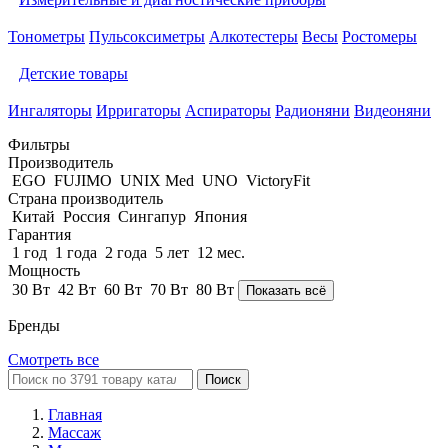
Тонометры
Пульсоксиметры
Алкотестеры
Весы
Ростомеры
Детские товары
Ингаляторы
Ирригаторы
Аспираторы
Радионяни
Видеоняни
Фильтры
Производитель
EGO
FUJIMO
UNIX Med
UNO
VictoryFit
Страна производитель
Китай
Россия
Сингапур
Япония
Гарантия
1 год
1 года
2 года
5 лет
12 мес.
Мощность
30 Вт
42 Вт
60 Вт
70 Вт
80 Вт
Показать всё
Бренды
Смотреть все
Поиск
Главная
Массаж