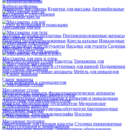
Виброплатформы
Домашние массажеры
Кушетки для массажа
Автомобильные
массажеры
Стоун-терапия
Массажные кресла
Уход за больными и пожилыми
Массажеры для ног
Ходунки
Ходунки-роллаторы
Противопролежневые матрасы
Массажеры для тела
Подушки противопролежневые
Кресла каталки
Инвалидные
кресла-коляски
Кресла-туалеты
Насадки для туалета
Сиденья,
Массажер для спины
стулья, табуреты для ванной
Массажеры для шеи и плеч
Туалетно-душевые стулья
Пандусы
Тренажеры для
реабилитации
Поручни и ступеньки для ванной
Подъемники
Вакуумные массажеры
для инвалидов
Слуховые аппараты
Мебель для инвалидов
Свинг машины
Для компаний и специалистов
Массажные столы
Медицинские кровати
Физиотерапевтические аппараты
Дополнительное оборудование к кроватям и инвалидным
Аксессуары для массажного стола
коляскам
Медицинские отсасыватели
Медицинское
оборудование
Рециркуляторы-облучатели бактерицидные
Массажные накидки
Светильники
Электрокардиографы
Носилки
Массажные подушки
Оборудование для салонов красоты
Столики прикроватные
Прикроватные мониторы
Лабораторное оборудование