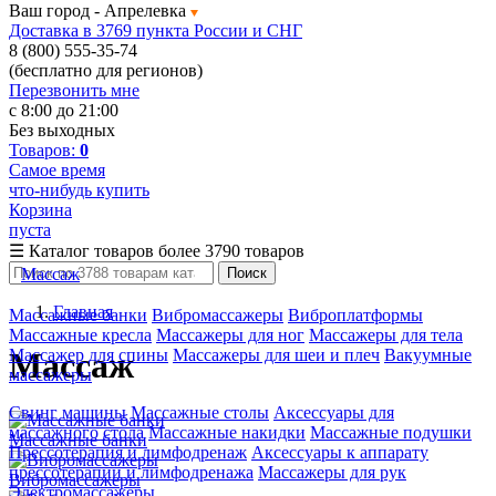
Ваш город -
Апрелевка
Доставка в 3769 пункта России и СНГ
8 (800) 555-35-74
(бесплатно для регионов)
Перезвонить мне
с 8:00 до 21:00
Без выходных
Товаров:
0
Самое время
что-нибудь купить
Корзина
пуста
☰
Каталог товаров
более 3790 товаров
Массаж
Поиск
Главная
Массажные банки
Вибромассажеры
Виброплатформы
Массажные кресла
Массажеры для ног
Массажеры для тела
Массажер для спины
Массажеры для шеи и плеч
Вакуумные
Массаж
массажеры
Свинг машины
Массажные столы
Аксессуары для
массажного стола
Массажные накидки
Массажные подушки
Массажные банки
Прессотерапия и лимфодренаж
Аксессуары к аппарату
прессотерапии и лимфодренажа
Массажеры для рук
Вибромассажеры
Электромассажеры