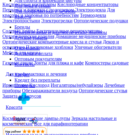
Для спорта и коррекции фигуры
Кислородные коктейлеры
Кислородные концентраторы
Для дома и семьи
Перчатки и варежки с подогревом
Электроодеяла
Для
Для профилактики и лечения
красоты и здоровья по потребностям
Термоодеяла
Красота
Электропростыни
Электрогрелки
Ортопедические подушки
Бренды
Солевые лампы
Бактерицидные рециркуляторы
Измерительные и диагностические приборы
Ортопедические изделия
Домашние медицинские приборы
Детские товары
Ортопедические компьютерные кресла и стулья
Декор и
освещение
Пластиковые хозблоки
Уличные обогреватели
О компании
Мебель для улицы
Доставка и оплата
Оптовым покупателям
Газовые грили
Зонты для пляжа и кафе
Компостеры садовые
Контакты
Для профилактики и лечения
Кредит
Кредит без переплаты
Ирригаторы
Кислород
Ингаляторы/небулайзеры
Лечебные
Политика
приборы
Обеззараживатели воздуха
Ортопедические стулья
Защита от вирусов
Красота
Косметологические лампы-лупы
Зеркала настольные и
косметические
Все для парафинотерапии
Измерительные и диагностические приборы