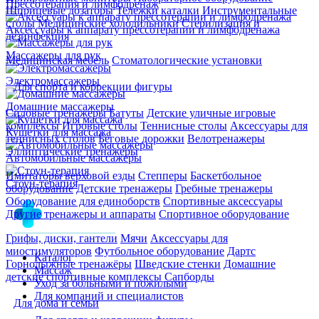
Прессотерапия и лимфодренаж
Шприцевые дозаторы
Тележки каталки
Инструментальные
столы
Медицинские холодильники
Стерилизация и
Аксессуары к аппарату прессотерапии и лимфодренажа
дезинфекция
Массажеры для рук
Медицинская мебель
Стоматологические установки
Электромассажеры
Для спорта и коррекции фигуры
Домашние массажеры
Силовые тренажеры
Батуты
Детские уличные игровые
комплексы
Игровые столы
Теннисные столы
Аксессуары для
Кушетки для массажа
теннисных столов
Беговые дорожки
Велотренажеры
Эллиптические тренажеры
Автомобильные массажеры
Имитаторы верховой езды
Степперы
Баскетбольное
Стоун-терапия
оборудование
Детские тренажеры
Гребные тренажеры
Оборудование для единоборств
Спортивные аксессуары
Другие тренажеры и аппараты
Спортивное оборудование
Грифы, диски, гантели
Мячи
Аксессуары для
миостимуляторов
Футбольное оборудование
Дартс
Каталог
Горнолыжные тренажёры
Шведские стенки
Домашние
Массаж
детские спортивные комплексы
Сапборды
Уход за больными и пожилыми
Для компаний и специалистов
Для дома и семьи