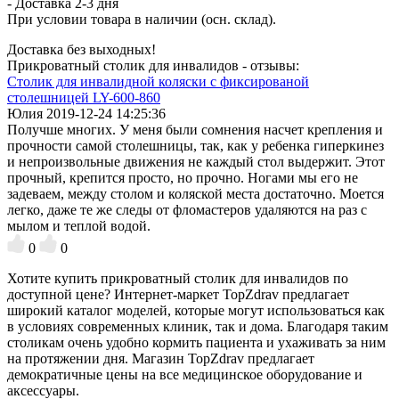
- Доставка
2-3 дня
При условии товара в наличии (осн. склад).
Доставка без выходных!
Прикроватный столик для инвалидов - отзывы:
Столик для инвалидной коляски с фиксированой
столешницей LY-600-860
Юлия
2019-12-24 14:25:36
Получше многих. У меня были сомнения насчет крепления и
прочности самой столешницы, так, как у ребенка гиперкинез
и непроизвольные движения не каждый стол выдержит. Этот
прочный, крепится просто, но прочно. Ногами мы его не
задеваем, между столом и коляской места достаточно. Моется
легко, даже те же следы от фломастеров удаляются на раз с
мылом и теплой водой.
0
0
Хотите купить прикроватный столик для инвалидов по
доступной цене? Интернет-маркет TopZdrav предлагает
широкий каталог моделей, которые могут использоваться как
в условиях современных клиник, так и дома. Благодаря таким
столикам очень удобно кормить пациента и ухаживать за ним
на протяжении дня. Магазин TopZdrav предлагает
демократичные цены на все медицинское оборудование и
аксессуары.