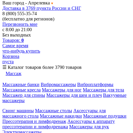
Ваш город -
Апрелевка
Доставка в 3769 пункта России и СНГ
8 (800) 555-35-74
(бесплатно для регионов)
Перезвонить мне
с 8:00 до 21:00
Без выходных
Товаров:
0
Самое время
что-нибудь купить
Корзина
пуста
☰
Каталог товаров
более 3790 товаров
Массаж
Массажные банки
Вибромассажеры
Виброплатформы
Массажные кресла
Массажеры для ног
Массажеры для тела
Массажер для спины
Массажеры для шеи и плеч
Вакуумные
массажеры
Свинг машины
Массажные столы
Аксессуары для
массажного стола
Массажные накидки
Массажные подушки
Прессотерапия и лимфодренаж
Аксессуары к аппарату
прессотерапии и лимфодренажа
Массажеры для рук
Электромассажеры