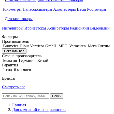
Тонометры
Пульсоксиметры
Алкотестеры
Весы
Ростомеры
Детские товары
Ингаляторы
Ирригаторы
Аспираторы
Радионяни
Видеоняни
Фильтры
Производитель
Burmeier
Elbur Vertriebs GmbH
MET
Vermeiren
Мега Оптим
Показать всё
Страна производитель
Бельгия
Германия
Китай
Гарантия
1 год
6 месяцев
Бренды
Смотреть все
Поиск
Главная
Для компаний и специалистов