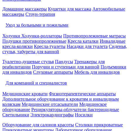
Домашние массажеры
Кушетки для массажа
Автомобильные
массажеры
Стоун-терапия
Уход за больными и пожилыми
Ходунки
Ходунки-роллаторы
Противопролежневые матрасы
Подушки противопролежневые
Кресла каталки
Инвалидные
кресла-коляски
Кресла-туалеты
Насадки для туалета
Сиденья,
стулья, табуреты для ванной
Туалетно-душевые стулья
Пандусы
Тренажеры для
реабилитации
Поручни и ступеньки для ванной
Подъемники
для инвалидов
Слуховые аппараты
Мебель для инвалидов
Для компаний и специалистов
Медицинские кровати
Физиотерапевтические аппараты
Дополнительное оборудование к кроватям и инвалидным
коляскам
Медицинские отсасыватели
Медицинское
оборудование
Рециркуляторы-облучатели бактерицидные
Светильники
Электрокардиографы
Носилки
Оборудование для салонов красоты
Столики прикроватные
Прикроватные мониторы
Лабораторное оборудование