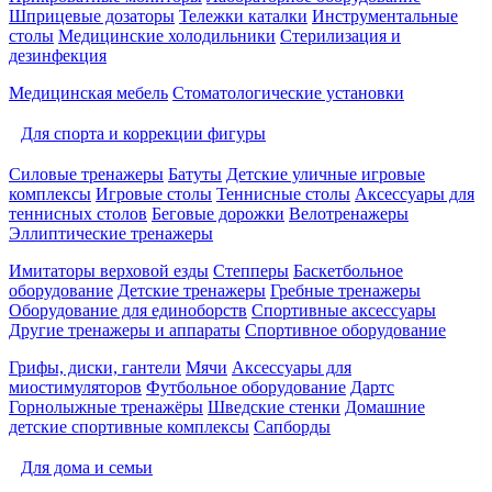
Шприцевые дозаторы
Тележки каталки
Инструментальные
столы
Медицинские холодильники
Стерилизация и
дезинфекция
Медицинская мебель
Стоматологические установки
Для спорта и коррекции фигуры
Силовые тренажеры
Батуты
Детские уличные игровые
комплексы
Игровые столы
Теннисные столы
Аксессуары для
теннисных столов
Беговые дорожки
Велотренажеры
Эллиптические тренажеры
Имитаторы верховой езды
Степперы
Баскетбольное
оборудование
Детские тренажеры
Гребные тренажеры
Оборудование для единоборств
Спортивные аксессуары
Другие тренажеры и аппараты
Спортивное оборудование
Грифы, диски, гантели
Мячи
Аксессуары для
миостимуляторов
Футбольное оборудование
Дартс
Горнолыжные тренажёры
Шведские стенки
Домашние
детские спортивные комплексы
Сапборды
Для дома и семьи