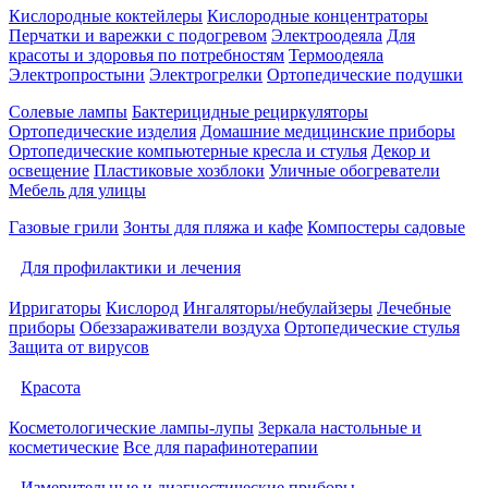
Кислородные коктейлеры
Кислородные концентраторы
Перчатки и варежки с подогревом
Электроодеяла
Для
красоты и здоровья по потребностям
Термоодеяла
Электропростыни
Электрогрелки
Ортопедические подушки
Солевые лампы
Бактерицидные рециркуляторы
Ортопедические изделия
Домашние медицинские приборы
Ортопедические компьютерные кресла и стулья
Декор и
освещение
Пластиковые хозблоки
Уличные обогреватели
Мебель для улицы
Газовые грили
Зонты для пляжа и кафе
Компостеры садовые
Для профилактики и лечения
Ирригаторы
Кислород
Ингаляторы/небулайзеры
Лечебные
приборы
Обеззараживатели воздуха
Ортопедические стулья
Защита от вирусов
Красота
Косметологические лампы-лупы
Зеркала настольные и
косметические
Все для парафинотерапии
Измерительные и диагностические приборы