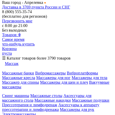
Ваш город -
Апрелевка
Доставка в 3769 пункта России и СНГ
8 (800) 555-35-74
(бесплатно для регионов)
Перезвонить мне
с 8:00 до 21:00
Без выходных
Товаров:
0
Самое время
что-нибудь купить
Корзина
пуста
☰
Каталог товаров
более 3790 товаров
Массаж
Массажные банки
Вибромассажеры
Виброплатформы
Массажные кресла
Массажеры для ног
Массажеры для тела
Массажер для спины
Массажеры для шеи и плеч
Вакуумные
массажеры
Свинг машины
Массажные столы
Аксессуары для
массажного стола
Массажные накидки
Массажные подушки
Прессотерапия и лимфодренаж
Аксессуары к аппарату
прессотерапии и лимфодренажа
Массажеры для рук
Электромассажеры