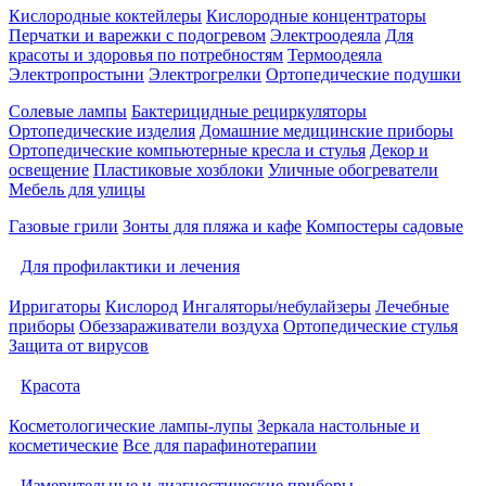
Кислородные коктейлеры
Кислородные концентраторы
Перчатки и варежки с подогревом
Электроодеяла
Для
красоты и здоровья по потребностям
Термоодеяла
Электропростыни
Электрогрелки
Ортопедические подушки
Солевые лампы
Бактерицидные рециркуляторы
Ортопедические изделия
Домашние медицинские приборы
Ортопедические компьютерные кресла и стулья
Декор и
освещение
Пластиковые хозблоки
Уличные обогреватели
Мебель для улицы
Газовые грили
Зонты для пляжа и кафе
Компостеры садовые
Для профилактики и лечения
Ирригаторы
Кислород
Ингаляторы/небулайзеры
Лечебные
приборы
Обеззараживатели воздуха
Ортопедические стулья
Защита от вирусов
Красота
Косметологические лампы-лупы
Зеркала настольные и
косметические
Все для парафинотерапии
Измерительные и диагностические приборы