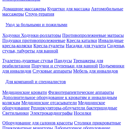
Домашние массажеры
Кушетки для массажа
Автомобильные
массажеры
Стоун-терапия
Уход за больными и пожилыми
Ходунки
Ходунки-роллаторы
Противопролежневые матрасы
Подушки противопролежневые
Кресла каталки
Инвалидные
кресла-коляски
Кресла-туалеты
Насадки для туалета
Сиденья,
стулья, табуреты для ванной
Туалетно-душевые стулья
Пандусы
Тренажеры для
реабилитации
Поручни и ступеньки для ванной
Подъемники
для инвалидов
Слуховые аппараты
Мебель для инвалидов
Для компаний и специалистов
Медицинские кровати
Физиотерапевтические аппараты
Дополнительное оборудование к кроватям и инвалидным
коляскам
Медицинские отсасыватели
Медицинское
оборудование
Рециркуляторы-облучатели бактерицидные
Светильники
Электрокардиографы
Носилки
Оборудование для салонов красоты
Столики прикроватные
Прикроватные мониторы
Лабораторное оборудование