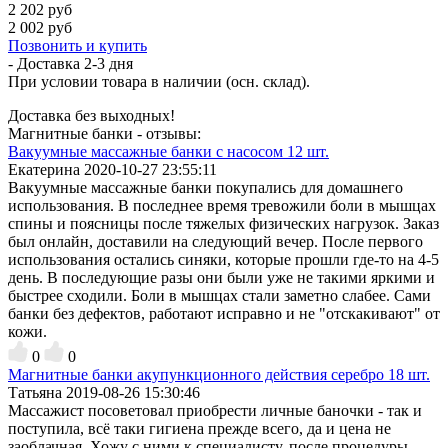
2 202 руб
2 002 руб
Позвонить и купить
- Доставка
2-3 дня
При условии товара в наличии (осн. склад).
Доставка без выходных!
Магнитные банки - отзывы:
Вакуумные массажные банки с насосом 12 шт.
Екатерина
2020-10-27 23:55:11
Вакуумные массажные банки покупались для домашнего
использования. В последнее время тревожили боли в мышцах
спины и поясницы после тяжелых физических нагрузок. Заказ
был онлайн, доставили на следующий вечер. После первого
использования остались синяки, которые прошли где-то на 4-5
день. В последующие разы они были уже не такими яркими и
быстрее сходили. Боли в мышцах стали заметно слабее. Сами
банки без дефектов, работают исправно и не "отскакивают" от
кожи.
0
0
Магнитные банки акупункционного действия серебро 18 шт.
Татьяна
2019-08-26 15:30:46
Массажист посоветовал приобрести личные баночки - так и
поступила, всё таки гигиена прежде всего, да и цена не
заоблачная. Хожу с ними к специалисту, после процедуры