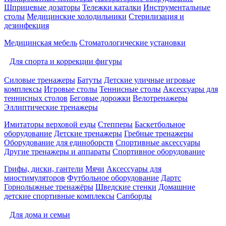
Шприцевые дозаторы
Тележки каталки
Инструментальные
столы
Медицинские холодильники
Стерилизация и
дезинфекция
Медицинская мебель
Стоматологические установки
Для спорта и коррекции фигуры
Силовые тренажеры
Батуты
Детские уличные игровые
комплексы
Игровые столы
Теннисные столы
Аксессуары для
теннисных столов
Беговые дорожки
Велотренажеры
Эллиптические тренажеры
Имитаторы верховой езды
Степперы
Баскетбольное
оборудование
Детские тренажеры
Гребные тренажеры
Оборудование для единоборств
Спортивные аксессуары
Другие тренажеры и аппараты
Спортивное оборудование
Грифы, диски, гантели
Мячи
Аксессуары для
миостимуляторов
Футбольное оборудование
Дартс
Горнолыжные тренажёры
Шведские стенки
Домашние
детские спортивные комплексы
Сапборды
Для дома и семьи