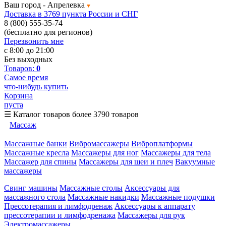
Ваш город -
Апрелевка
Доставка в 3769 пункта России и СНГ
8 (800) 555-35-74
(бесплатно для регионов)
Перезвонить мне
с 8:00 до 21:00
Без выходных
Товаров:
0
Самое время
что-нибудь купить
Корзина
пуста
☰
Каталог товаров
более 3790 товаров
Массаж
Массажные банки
Вибромассажеры
Виброплатформы
Массажные кресла
Массажеры для ног
Массажеры для тела
Массажер для спины
Массажеры для шеи и плеч
Вакуумные
массажеры
Свинг машины
Массажные столы
Аксессуары для
массажного стола
Массажные накидки
Массажные подушки
Прессотерапия и лимфодренаж
Аксессуары к аппарату
прессотерапии и лимфодренажа
Массажеры для рук
Электромассажеры