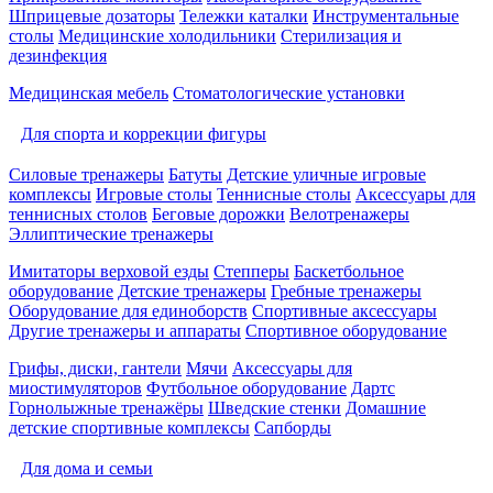
Шприцевые дозаторы
Тележки каталки
Инструментальные
столы
Медицинские холодильники
Стерилизация и
дезинфекция
Медицинская мебель
Стоматологические установки
Для спорта и коррекции фигуры
Силовые тренажеры
Батуты
Детские уличные игровые
комплексы
Игровые столы
Теннисные столы
Аксессуары для
теннисных столов
Беговые дорожки
Велотренажеры
Эллиптические тренажеры
Имитаторы верховой езды
Степперы
Баскетбольное
оборудование
Детские тренажеры
Гребные тренажеры
Оборудование для единоборств
Спортивные аксессуары
Другие тренажеры и аппараты
Спортивное оборудование
Грифы, диски, гантели
Мячи
Аксессуары для
миостимуляторов
Футбольное оборудование
Дартс
Горнолыжные тренажёры
Шведские стенки
Домашние
детские спортивные комплексы
Сапборды
Для дома и семьи