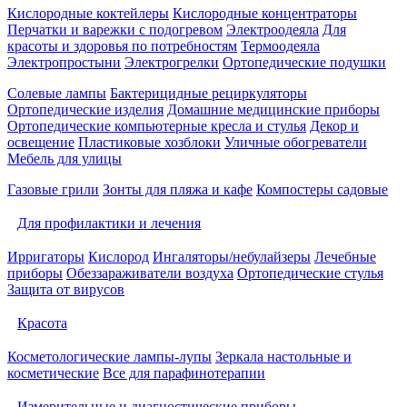
Кислородные коктейлеры
Кислородные концентраторы
Перчатки и варежки с подогревом
Электроодеяла
Для
красоты и здоровья по потребностям
Термоодеяла
Электропростыни
Электрогрелки
Ортопедические подушки
Солевые лампы
Бактерицидные рециркуляторы
Ортопедические изделия
Домашние медицинские приборы
Ортопедические компьютерные кресла и стулья
Декор и
освещение
Пластиковые хозблоки
Уличные обогреватели
Мебель для улицы
Газовые грили
Зонты для пляжа и кафе
Компостеры садовые
Для профилактики и лечения
Ирригаторы
Кислород
Ингаляторы/небулайзеры
Лечебные
приборы
Обеззараживатели воздуха
Ортопедические стулья
Защита от вирусов
Красота
Косметологические лампы-лупы
Зеркала настольные и
косметические
Все для парафинотерапии
Измерительные и диагностические приборы