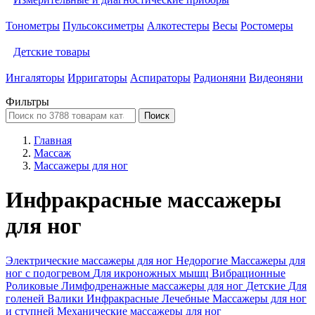
Тонометры
Пульсоксиметры
Алкотестеры
Весы
Ростомеры
Детские товары
Ингаляторы
Ирригаторы
Аспираторы
Радионяни
Видеоняни
Фильтры
Поиск
Главная
Массаж
Массажеры для ног
Инфракрасные массажеры
для ног
Электрические массажеры для ног
Недорогие
Массажеры для
ног с подогревом
Для икроножных мышц
Вибрационные
Роликовые
Лимфодренажные массажеры для ног
Детские
Для
голеней
Валики
Инфракрасные
Лечебные
Массажеры для ног
и ступней
Механические массажеры для ног