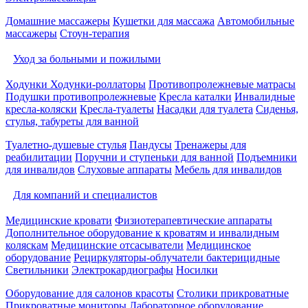
Домашние массажеры
Кушетки для массажа
Автомобильные
массажеры
Стоун-терапия
Уход за больными и пожилыми
Ходунки
Ходунки-роллаторы
Противопролежневые матрасы
Подушки противопролежневые
Кресла каталки
Инвалидные
кресла-коляски
Кресла-туалеты
Насадки для туалета
Сиденья,
стулья, табуреты для ванной
Туалетно-душевые стулья
Пандусы
Тренажеры для
реабилитации
Поручни и ступеньки для ванной
Подъемники
для инвалидов
Слуховые аппараты
Мебель для инвалидов
Для компаний и специалистов
Медицинские кровати
Физиотерапевтические аппараты
Дополнительное оборудование к кроватям и инвалидным
коляскам
Медицинские отсасыватели
Медицинское
оборудование
Рециркуляторы-облучатели бактерицидные
Светильники
Электрокардиографы
Носилки
Оборудование для салонов красоты
Столики прикроватные
Прикроватные мониторы
Лабораторное оборудование